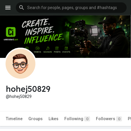
hohej50829
@hohej50829
Timeline
Groups
Likes
Following
Followers
P
0
0